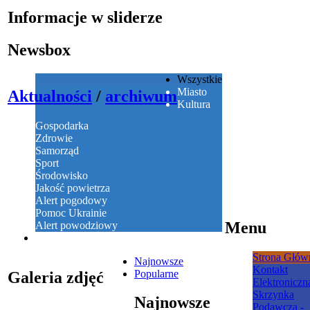
Informacje w sliderze
Newsbox
Wszystkie
Miasto
Aktualności
/
archiwum
Kultura
Gospodarka
Zdrowie
Samorząd
Sport
Środowisko
Jakość powietrza
Alert pogodowy
Pomoc Ukrainie
Menu
Alert powodziowy
Strona Głów
Najnowsze
Kontakt
Popularne
Galeria zdjęć
Elektroniczn
Skrzynka
Najnowsze
Podawcza -