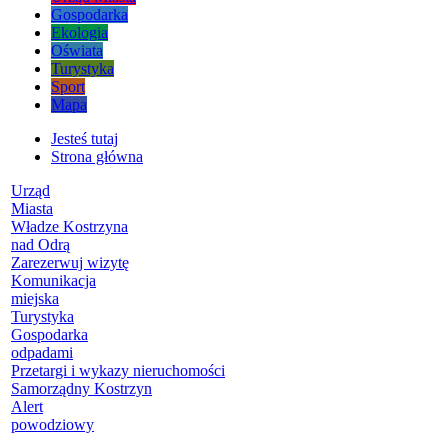
Gospodarka
Ekologia
Oświata
Turystyka
Sport
Mapa
Jesteś tutaj
Strona główna
Urząd
Miasta
Władze Kostrzyna
nad Odrą
Zarezerwuj wizytę
Komunikacja
miejska
Turystyka
Gospodarka
odpadami
Przetargi i wykazy nieruchomości
Samorządny Kostrzyn
Alert
powodziowy