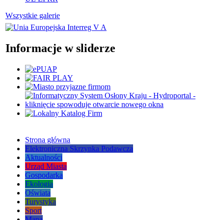
Wszystkie galerie
Informacje w sliderze
Strona główna
Elektroniczna Skrzynka Podawcza
Aktualności
Urząd Miasta
Gospodarka
Ekologia
Oświata
Turystyka
Sport
Mapa