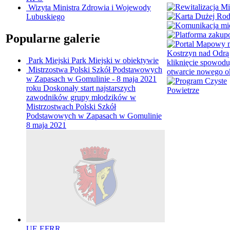
Wizyta Ministra Zdrowia i Wojewody
Lubuskiego
Popularne galerie
Park Miejski
Park Miejski w obiektywie
Mistrzostwa Polski Szkół Podstawowych
w Zapasach w Gomulinie - 8 maja 2021
roku
Doskonały start najstarszych
zawodników grupy młodzików w
Mistrzostwach Polski Szkół
Podstawowych w Zapasach w Gomulinie
8 maja 2021
UE EFRR