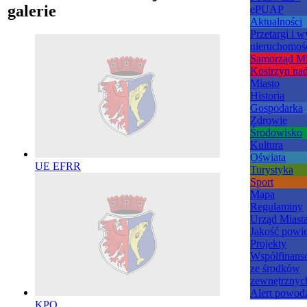
galerie
ePUAP
Aktualności
Przetargi i 
nieruchomoś
Samorząd Mi
Kostrzyn na
Miasto
Historia
Gospodarka
Zdrowie
Środowisko
Kultura
Oświata
UE EFRR
Turystyka
Sport
Mapa
Regulaminy
Urząd Miast
Jakość powie
Projekty
Współfinan
ze środków
zewnętrznyc
Alert powod
KPO