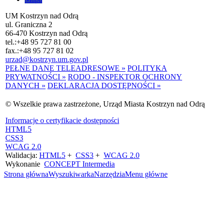
UM Kostrzyn nad Odrą
ul. Graniczna 2
66-470 Kostrzyn nad Odrą
tel.:
+48 95 727 81 00
fax.:
+48 95 727 81 02
urzad@kostrzyn.um.gov.pl
PEŁNE DANE TELEADRESOWE »
POLITYKA
PRYWATNOŚCI »
RODO - INSPEKTOR OCHRONY
DANYCH »
DEKLARACJA DOSTĘPNOŚCI »
© Wszelkie prawa zastrzeżone, Urząd Miasta Kostrzyn nad Odrą
Informacje o certyfikacie dostępności
HTML5
CSS3
WCAG 2.0
Walidacja:
HTML5
+
CSS3
+
WCAG 2.0
Wykonanie
CONCEPT
Intermedia
Strona główna
Wyszukiwarka
Narzędzia
Menu główne