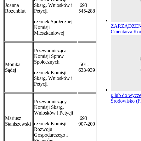
Joanna
Skarg, Wniosków i
693-
Rozenblut
Petycji
545-288
członek Społecznej
ZARZĄDZENIE 
Komisji
Cmentarza Kom
Mieszkaniowej
Przewodnicząca
Komisji Spraw
Społecznych
Monika
501-
Sądej
633-939
członek
Komisji
Skarg, Wniosków i
Petycji
r. lub do wycz
Środowisko (F
Przewodniczący
Komisji Skarg,
Wniosków i Petycji
Mariusz
693-
członek Komisji
Staniszewski
907-200
Rozwoju
Gospodarczego i
Finansów