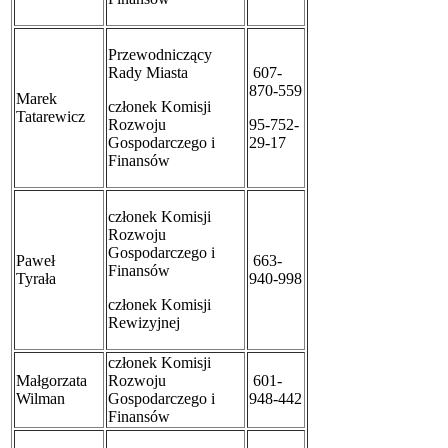
Przewodniczący
Rady Miasta
607-
870-559
Marek
członek Komisji
Tatarewicz
Rozwoju
95-752-
Gospodarczego i
29-17
Finansów
członek Komisji
Rozwoju
Gospodarczego i
Paweł
663-
Finansów
Tyrała
940-998
członek Komisji
Rewizyjnej
członek Komisji
Małgorzata
Rozwoju
601-
Wilman
Gospodarczego i
948-442
Finansów