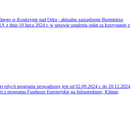
lnego w Kostrzynie nad Odrą - aktualne zarządzenie Burmistrza
lipca 2024 r. w sprawie ustalenia opłat za korzystanie z
j edycji programu prowadzony jest od 02.09.2024 r. do 20.12.2024
i z programu Fundusze Europejskie na Infrastrukturę, Klimat,