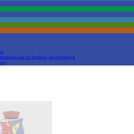
za
łfinansowane ze środków zewnętrznych
iowy