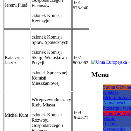
Gospodarczego i
601-
Jeremi Filuś
Finansów
575-940
członek Komisji
Rewizyjnej
członek Komisji
Spraw Społecznych
członek
Komisji
Katarzyna
Skarg, Wniosków i
607-
Jaszcz
Petycji
809-962
członek Społecznej
Menu
Komisji
Mieszkaniowej
Strona Główna
Kontakt
Elektroniczna
Wiceprzewodniczący
Aktualności
Rady Miasta
Przetargi i wy
669-
Samorząd Mias
członek Komisji
Michał Kunt
304-871
Miasto
Rozwoju
Historia
Gospodarczego i
Gospodarka
Finansów