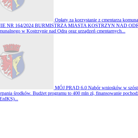
Opłaty za korzystanie z cmentarza komuna
NR 164/2024 BURMISTRZA MIASTA KOSTRZYN NAD ODRĄ z dnia 10 
unalnego w Kostrzynie nad Odrą oraz urządzeń cmentarnych...
MÓJ PRĄD 6.0
Nabór wniosków w szóste
erpania środków. Budżet programu to 400 mln zł, finansowanie pochodz
EnIKS)...