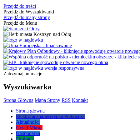
Przejdź do treści
Przejdź do Wyszukiwarki
Przejdź do mapy strony
Przejdź do Menu
Zatrzymaj animacje
Wyszukiwarka
Strona Główna
Mapa Strony
RSS
Kontakt
Strona główna
Elektroniczna Skrzynka Podawcza
Aktualności
Urząd Miasta
Gospodarka
Ekologia