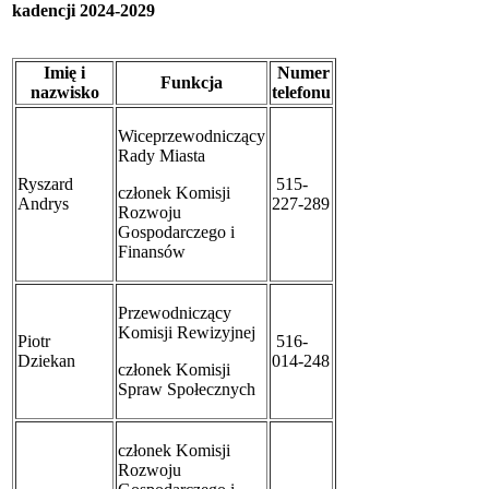
kadencji 2024-2029
Imię i
Numer
Funkcja
nazwisko
telefonu
Wiceprzewodniczący
Rady Miasta
Ryszard
515-
członek
Komisji
Andrys
227-289
Rozwoju
Gospodarczego i
Finansów
Przewodniczący
Komisji Rewizyjnej
Piotr
516-
Dziekan
014-248
członek
Komisji
Spraw Społecznych
członek Komisji
Rozwoju