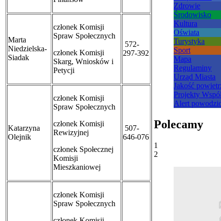
Zdrowie
Środowisko
Kultura
członek Komisji
Oświata
Spraw Społecznych
Marta
Turystyka
572-
Niedzielska-
Sport
członek
Komisji
297-392
Siadak
Mapa
Skarg, Wniosków i
Regulaminy
Petycji
Urząd Miasta
Jakość powietr
Projekty Wspó
członek Komisji
Alert powodz
Spraw Społecznych
Polecamy
członek Komisji
Katarzyna
507-
Rewizyjnej
Olejnik
646-076
1
członek Społecznej
2
Komisji
Mieszkaniowej
członek Komisji
Spraw Społecznych
członek
Komisji