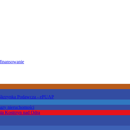
 Skrzynka Podawcza - ePUAP
kazy nieruchomości
ta Kostrzyn nad Odrą