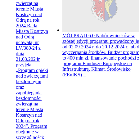
zwierząt na
terenie Miasta
Kostrzyn nad
Odrą na rok
2024
Rada
Miasta Kostrzyn
MÓJ PRĄD 6.0
Nabór wniosków w
nad Odrą
szóstej edycji programu prowadzony je
uchwałą nr
od 02.09.2024 r. do 20.12.2024 r. lub 
LV/380/24 z
wyczerpania środków. Budżet progra
dnia
to 400 mln zł, finansowanie pochodzi 
21.03.2024r
programu Fundusze Europejskie na
przyjęła
Infrastrukturę, Klimat, Środowisko
„Program opieki
(FEnIKS)...
nad zwierzętami
bezdomnymi
oraz
zapobiegania
bezdomności
zwierząt na
terenie Miasta
Kostrzyn nad
Odrą na rok
2024”. Program
obejmuje w
szczególności: