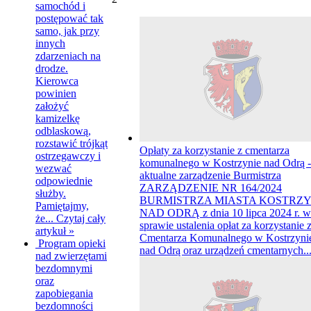
samochód i
postępować tak
samo, jak przy
innych
zdarzeniach na
drodze.
Kierowca
powinien
założyć
kamizelkę
odblaskową,
rozstawić trójkąt
Opłaty za korzystanie z cmentarza
ostrzegawczy i
komunalnego w Kostrzynie nad Odrą -
wezwać
aktualne zarządzenie Burmistrza
odpowiednie
ZARZĄDZENIE NR 164/2024
służby.
BURMISTRZA MIASTA KOSTRZ
Pamiętajmy,
NAD ODRĄ z dnia 10 lipca 2024 r. w
że...
Czytaj cały
sprawie ustalenia opłat za korzystanie 
artykuł »
Cmentarza Komunalnego w Kostrzyni
Program opieki
nad Odrą oraz urządzeń cmentarnych..
nad zwierzętami
bezdomnymi
oraz
zapobiegania
bezdomności