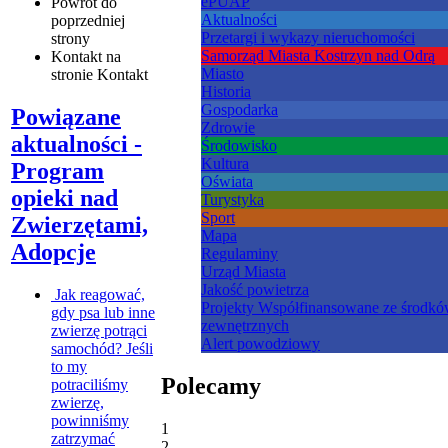
ePUAP
Powrót
do
Aktualności
poprzedniej
Przetargi i wykazy nieruchomości
strony
Samorząd Miasta Kostrzyn nad Odrą
Kontakt
na
Miasto
stronie Kontakt
Historia
Gospodarka
Powiązane
Zdrowie
aktualności -
Środowisko
Kultura
Program
Oświata
opieki nad
Turystyka
Sport
Zwierzętami,
Mapa
Adopcje
Regulaminy
Urząd Miasta
Jakość powietrza
Jak reagować,
Projekty Współfinansowane ze środk
gdy psa lub inne
zewnętrznych
zwierzę potrąci
Alert powodziowy
samochód?
Jeśli
to my
Polecamy
potraciliśmy
zwierzę,
powinniśmy
1
zatrzymać
2