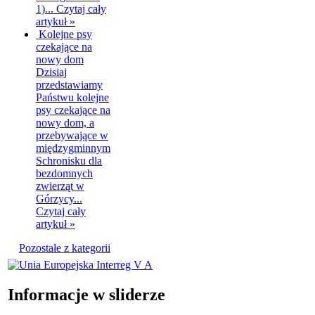
1)...
Czytaj cały
artykuł »
Kolejne psy
czekające na
nowy dom
Dzisiaj
przedstawiamy
Państwu kolejne
psy czekające na
nowy dom, a
przebywające w
międzygminnym
Schronisku dla
bezdomnych
zwierząt w
Górzycy...
Czytaj cały
artykuł »
Pozostałe z kategorii
Informacje w sliderze