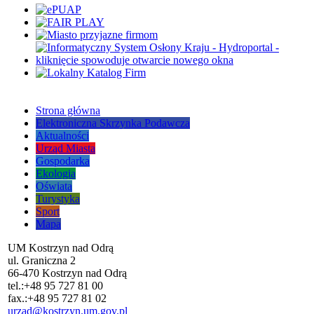
Strona główna
Elektroniczna Skrzynka Podawcza
Aktualności
Urząd Miasta
Gospodarka
Ekologia
Oświata
Turystyka
Sport
Mapa
UM Kostrzyn nad Odrą
ul. Graniczna 2
66-470 Kostrzyn nad Odrą
tel.:
+48 95 727 81 00
fax.:
+48 95 727 81 02
urzad@kostrzyn.um.gov.pl