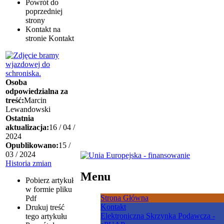
Powrót
do
poprzedniej
strony
Kontakt
na
stronie Kontakt
Osoba
odpowiedzialna za
treść:
Marcin
Lewandowski
Ostatnia
aktualizacja:
16 / 04 /
2024
Opublikowano:
15 /
03 / 2024
Historia zmian
Menu
Pobierz artykuł
w formie pliku
Strona Główna
Pdf
Kontakt
Drukuj
treść
Elektroniczna Skrzynka Podawcza -
tego artykułu