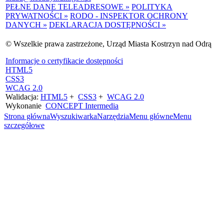
PEŁNE DANE TELEADRESOWE »
POLITYKA
PRYWATNOŚCI »
RODO - INSPEKTOR OCHRONY
DANYCH »
DEKLARACJA DOSTĘPNOŚCI »
© Wszelkie prawa zastrzeżone, Urząd Miasta Kostrzyn nad Odrą
Informacje o certyfikacie dostępności
HTML5
CSS3
WCAG 2.0
Walidacja:
HTML5
+
CSS3
+
WCAG 2.0
Wykonanie
CONCEPT
Intermedia
Strona główna
Wyszukiwarka
Narzędzia
Menu główne
Menu
szczegółowe