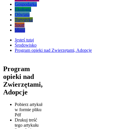
Gospodarka
Ekologia
Oświata
Turystyka
Sport
Mapa
Jesteś tutaj
Środowisko
Program opieki nad Zwierzętami, Adopcje
Program
opieki nad
Zwierzętami,
Adopcje
Pobierz artykuł
w formie pliku
Pdf
Drukuj
treść
tego artykułu