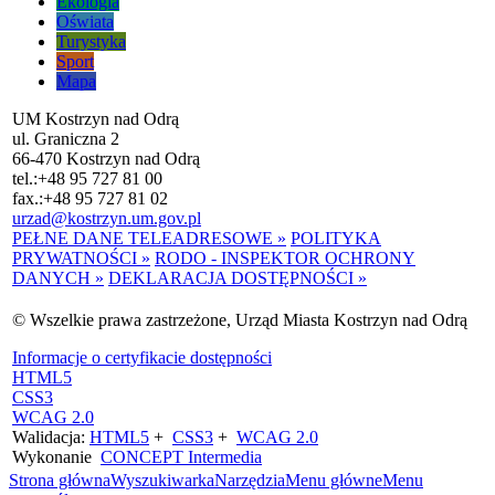
Ekologia
Oświata
Turystyka
Sport
Mapa
UM Kostrzyn nad Odrą
ul. Graniczna 2
66-470 Kostrzyn nad Odrą
tel.:
+48 95 727 81 00
fax.:
+48 95 727 81 02
urzad@kostrzyn.um.gov.pl
PEŁNE DANE TELEADRESOWE »
POLITYKA
PRYWATNOŚCI »
RODO - INSPEKTOR OCHRONY
DANYCH »
DEKLARACJA DOSTĘPNOŚCI »
© Wszelkie prawa zastrzeżone, Urząd Miasta Kostrzyn nad Odrą
Informacje o certyfikacie dostępności
HTML5
CSS3
WCAG 2.0
Walidacja:
HTML5
+
CSS3
+
WCAG 2.0
Wykonanie
CONCEPT
Intermedia
Strona główna
Wyszukiwarka
Narzędzia
Menu główne
Menu