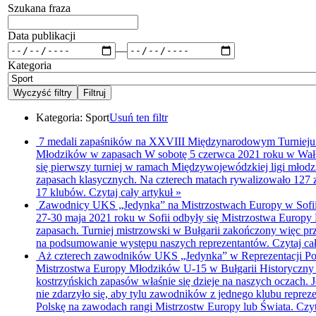
Szukana fraza
Data publikacji
—
Kategoria
Kategoria:
Sport
Usuń ten filtr
7 medali zapaśników na XXVIII Międzynarodowym Turnieju 
Młodzików w zapasach
W sobotę 5 czerwca 2021 roku w Wał
się pierwszy turniej w ramach Międzywojewódzkiej ligi młod
zapasach klasycznych. Na czterech matach rywalizowało 127
17 klubów.
Czytaj cały artykuł »
Zawodnicy UKS „Jedynka” na Mistrzostwach Europy w Sofi
27-30 maja 2021 roku w Sofii odbyły się Mistrzostwa Europ
zapasach. Turniej mistrzowski w Bułgarii zakończony więc pr
na podsumowanie występu naszych reprezentantów.
Czytaj ca
Aż czterech zawodników UKS „Jedynka” w Reprezentacji Pol
Mistrzostwa Europy Młodzików U-15 w Bułgarii
Historyczny
kostrzyńskich zapasów właśnie się dzieje na naszych oczach. 
nie zdarzyło się, aby tylu zawodników z jednego klubu reprez
Polskę na zawodach rangi Mistrzostw Europy lub Świata.
Czyt