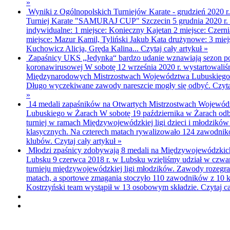
»
Wyniki z Ogólnopolskich Turniejów Karate - grudzień 2020 r
Turniej Karate "SAMURAJ CUP" Szczecin 5 grudnia 2020 r.
indywidualne: 1 miejsce: Konieczny Kajetan 2 miejsce: Czern
miejsce: Mazur Kamil, Tyliński Jakub Kata drużynowe: 3 miej
Kuchowicz Alicja, Gręda Kalina...
Czytaj cały artykuł »
Zapaśnicy UKS „Jedynka“ bardzo udanie wznawiają sezon po
koronawirusowej
W sobotę 12 września 2020 r. wystartowali
Międzynarodowych Mistrzostwach Województwa Lubuskiego 
Długo wyczekiwane zawody nareszcie mogły się odbyć.
Czyta
»
14 medali zapaśników na Otwartych Mistrzostwach Wojewó
Lubuskiego w Żarach
W sobotę 19 października w Żarach odby
turniej w ramach Międzywojewódzkiej ligi dzieci i młodzikó
klasycznych. Na czterech matach rywalizowało 124 zawodnik
klubów.
Czytaj cały artykuł »
Młodzi zpaśnicy zdobywają 8 medali na Międzywojewódzki
Lubsku
9 czerwca 2018 r. w Lubsku wzięliśmy udział w czw
turnieju międzywojewódzkiej ligi młodzików. Zawody rozegra
matach, a sportowe zmagania stoczyło 110 zawodników z 10 
Kostrzyński team wystąpił w 13 osobowym składzie.
Czytaj ca