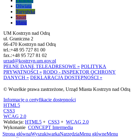
Ekologia
Oświata
Turystyka
Sport
Mapa
UM Kostrzyn nad Odrą
ul. Graniczna 2
66-470 Kostrzyn nad Odrą
tel.:
+48 95 727 81 00
fax.:
+48 95 727 81 02
urzad@kostrzyn.um.gov.pl
PEŁNE DANE TELEADRESOWE »
POLITYKA
PRYWATNOŚCI »
RODO - INSPEKTOR OCHRONY
DANYCH »
DEKLARACJA DOSTĘPNOŚCI »
© Wszelkie prawa zastrzeżone, Urząd Miasta Kostrzyn nad Odrą
Informacje o certyfikacie dostępności
HTML5
CSS3
WCAG 2.0
Walidacja:
HTML5
+
CSS3
+
WCAG 2.0
Wykonanie
CONCEPT
Intermedia
Strona główna
Wyszukiwarka
Narzędzia
Menu główne
Menu