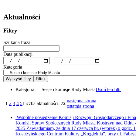
Aktualności
Filtry
Szukana fraza
Data publikacji
—
Kategoria
Kategoria:
Sesje i komisje Rady Miasta
Usuń ten filtr
następna strona
1
2
3
4
5
Liczba aktualności:
72
ostatnia strona
Wspólne posiedzenie Komisji Rozwoju Gospodarczego i Fin
Komisji Spraw Społecznych Rady Miasta Kostrzyn nad Odrą 
2025
Zawiadamiam, że dnia 17 czerwca br. (wtorek) o godz. 1
Kostrzyńskiego Centrum Kultury „Kręgielnia”, przy ul. Fabryc