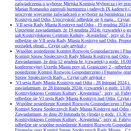
zaświadczenia o wyborze
Miejska Komisja Wyborcza i jej pr
Marian Romaszko zaprosili burmistrza i radnych IX kadencji 
uroczyste wręczenie zaświadczeń o wyborze na burmistrza i r
Kostrzyn nad Odrą. Uroczystość odbędzie się 6 maja...
Czytaj 
VII sesja Rady Miasta Kostrzyn nad Odrą - 19 grudnia 2024 
Uprzejmie zawiadamiam, że 19 grudnia 2024r. (czwartek) o g
sali Kostrzyńskiego Centrum Kultury „Kręgielnia”, przy ul. Fa
odbędzie się VII sesja Rady Miasta Kostrzyn nad Odrą. Prop
porządek obrad...
Czytaj cały artykuł »
Wspólne posiedzenie Komisji Rozwoju Gospodarczego i Fin
Komisji Spraw Społecznych Rady Miasta Kostrzyn nad Odrą 
Zawiadamiam, że dnia 12 grudnia br. (czwartek) o godz. 10.00
konferencyjnej Urzędu Miasta przy ul. Granicznej 2 - odbędzi
posiedzenie Komisji Rozwoju Gospodarczego i Finansów oraz
Spraw Społecznych Rady...
Czytaj cały artykuł »
VI sesja Rady Miasta Kostrzyn nad Odrą - 28 listopad 2024 r
zawiadamiam, że 28 listopada 2024r. (czwartek) o godz. 13.00
Kostrzyńskiego Centrum Kultury „Kręgielnia”, przy ul. Fabry
odbędzie się VI sesja Rady Miasta Kostrzyn nad Odrą.
Czytaj 
Wspólne posiedzenie Komisji Rozwoju Gospodarczego i Fin
Komisji Spraw Społecznych Rady Miasta Kostrzyn nad Odrą -
Zawiadamiam, że dnia 20 listopada br. (środa) o godz. 13.30 w
Kostrzyńskiego Centrum Kultury „Kręgielnia”, przy ul. Fabryc
odbędzie się wspólne posiedzenie Komisji Rozwoju Gospodar
Finansów oraz Komisji Spraw Społecznych Rady Miasta...
Czy