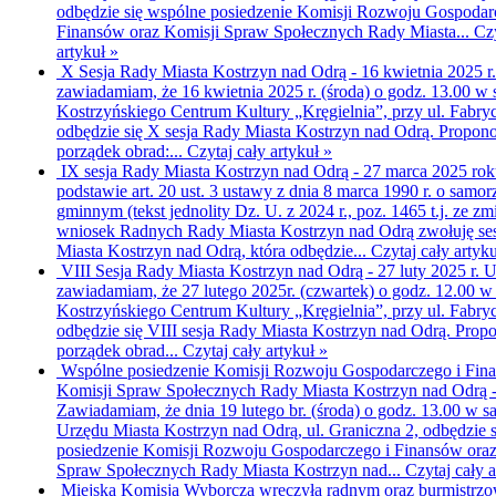
odbędzie się wspólne posiedzenie Komisji Rozwoju Gospodar
Finansów oraz Komisji Spraw Społecznych Rady Miasta...
Czy
artykuł »
X Sesja Rady Miasta Kostrzyn nad Odrą - 16 kwietnia 2025 r
zawiadamiam, że 16 kwietnia 2025 r. (środa) o godz. 13.00 w s
Kostrzyńskiego Centrum Kultury „Kręgielnia”, przy ul. Fabryc
odbędzie się X sesja Rady Miasta Kostrzyn nad Odrą. Propo
porządek obrad:...
Czytaj cały artykuł »
IX sesja Rady Miasta Kostrzyn nad Odrą - 27 marca 2025 ro
podstawie art. 20 ust. 3 ustawy z dnia 8 marca 1990 r. o samor
gminnym (tekst jednolity Dz. U. z 2024 r., poz. 1465 t.j. ze z
wniosek Radnych Rady Miasta Kostrzyn nad Odrą zwołuję se
Miasta Kostrzyn nad Odrą, która odbędzie...
Czytaj cały artyku
VIII Sesja Rady Miasta Kostrzyn nad Odrą - 27 luty 2025 r.
U
zawiadamiam, że 27 lutego 2025r. (czwartek) o godz. 12.00 w 
Kostrzyńskiego Centrum Kultury „Kręgielnia”, przy ul. Fabryc
odbędzie się VIII sesja Rady Miasta Kostrzyn nad Odrą. Pro
porządek obrad...
Czytaj cały artykuł »
Wspólne posiedzenie Komisji Rozwoju Gospodarczego i Fin
Komisji Spraw Społecznych Rady Miasta Kostrzyn nad Odrą 
Zawiadamiam, że dnia 19 lutego br. (środa) o godz. 13.00 w sa
Urzędu Miasta Kostrzyn nad Odrą, ul. Graniczna 2, odbędzie 
posiedzenie Komisji Rozwoju Gospodarczego i Finansów oraz
Spraw Społecznych Rady Miasta Kostrzyn nad...
Czytaj cały a
Miejska Komisja Wyborcza wręczyła radnym oraz burmistrzo