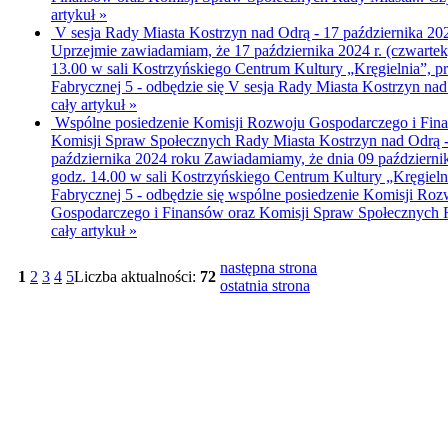
artykuł »
V sesja Rady Miasta Kostrzyn nad Odrą - 17 października 20
Uprzejmie zawiadamiam, że 17 października 2024 r. (czwartek
13.00 w sali Kostrzyńskiego Centrum Kultury „Kręgielnia”, pr
Fabrycznej 5 - odbędzie się V sesja Rady Miasta Kostrzyn na
cały artykuł »
Wspólne posiedzenie Komisji Rozwoju Gospodarczego i Fin
Komisji Spraw Społecznych Rady Miasta Kostrzyn nad Odrą 
października 2024 roku
Zawiadamiamy, że dnia 09 października
godz. 14.00 w sali Kostrzyńskiego Centrum Kultury „Kręgielni
Fabrycznej 5 - odbędzie się wspólne posiedzenie Komisji Ro
Gospodarczego i Finansów oraz Komisji Spraw Społecznych 
cały artykuł »
następna strona
1
2
3
4
5
Liczba aktualności:
72
ostatnia strona