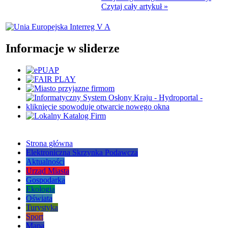
Czytaj cały artykuł »
Informacje w sliderze
Strona główna
Elektroniczna Skrzynka Podawcza
Aktualności
Urząd Miasta
Gospodarka
Ekologia
Oświata
Turystyka
Sport
Mapa