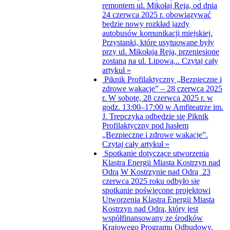
remontem ul. Mikołaj Reja, od dnia
24 czerwca 2025 r. obowiązywać
będzie nowy rozkład jazdy
autobusów komunikacji miejskiej.
Przystanki, które usytuowane były
przy ul. Mikołaja Reja, przeniesione
zostaną na ul. Lipową...
Czytaj cały
artykuł »
Piknik Profilaktyczny „Bezpieczne i
zdrowe wakacje” – 28 czerwca 2025
r.
W sobotę, 28 czerwca 2025 r. w
godz. 13:00–17:00 w Amfiteatrze im.
J. Trepczyka odbędzie się Piknik
Profilaktyczny pod hasłem
„Bezpieczne i zdrowe wakacje”.
Czytaj cały artykuł »
Spotkanie dotyczące utworzenia
Klastra Energii Miasta Kostrzyn nad
Odrą
W Kostrzynie nad Odrą 23
czerwca 2025 roku odbyło się
spotkanie poświęcone projektowi
Utworzenia Klastra Energii Miasta
Kostrzyn nad Odrą, który jest
współfinansowany ze środków
Krajowego Programu Odbudowy.