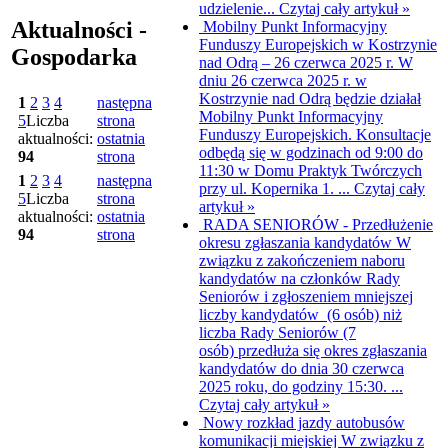
udzielenie...
Czytaj cały artykuł »
Aktualności -
Mobilny Punkt Informacyjny
Funduszy Europejskich w Kostrzynie
Gospodarka
nad Odrą – 26 czerwca 2025 r.
W
dniu 26 czerwca 2025 r. w
Kostrzynie nad Odrą będzie działał
1
2
3
4
następna
Mobilny Punkt Informacyjny
5
Liczba
strona
Funduszy Europejskich. Konsultacje
aktualności:
ostatnia
odbędą się w godzinach od 9:00 do
94
strona
11:30 w Domu Praktyk Twórczych
1
2
3
4
następna
przy ul. Kopernika 1. ...
Czytaj cały
5
Liczba
strona
artykuł »
aktualności:
ostatnia
RADA SENIORÓW - Przedłużenie
94
strona
okresu zgłaszania kandydatów
W
związku z zakończeniem naboru
kandydatów na członków Rady
Seniorów i zgłoszeniem mniejszej
liczby kandydatów (6 osób) niż
liczba Rady Seniorów (7
osób) przedłuża się okres zgłaszania
kandydatów do dnia 30 czerwca
2025 roku, do godziny 15:30. ...
Czytaj cały artykuł »
Nowy rozkład jazdy autobusów
komunikacji miejskiej
W związku z