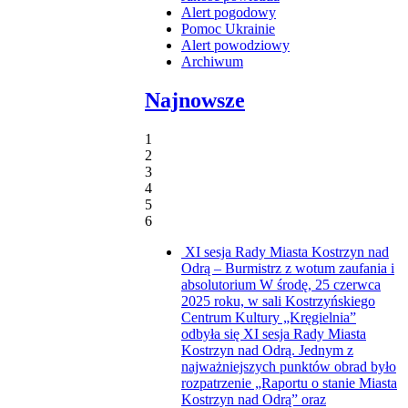
Alert pogodowy
Pomoc Ukrainie
Alert powodziowy
Archiwum
Najnowsze
1
2
3
4
5
6
XI sesja Rady Miasta Kostrzyn nad
Odrą – Burmistrz z wotum zaufania i
absolutorium
W środę, 25 czerwca
2025 roku, w sali Kostrzyńskiego
Centrum Kultury „Kręgielnia”
odbyła się XI sesja Rady Miasta
Kostrzyn nad Odrą. Jednym z
najważniejszych punktów obrad było
rozpatrzenie „Raportu o stanie Miasta
Kostrzyn nad Odrą” oraz