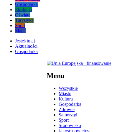
Gospodarka
Ekologia
Oświata
Turystyka
Sport
Mapa
Jesteś tutaj
Aktualności
Gospodarka
Menu
Wszystkie
Miasto
Kultura
Gospodarka
Zdrowie
Samorząd
Sport
Środowisko
Jakość powietrza