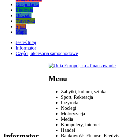
Gospodarka
Ekologia
Oświata
Turystyka
Sport
Mapa
Jesteś tutaj
Informator
Części, akcesoria samochodowe
Menu
Zabytki, kultura, sztuka
Sport, Rekreacja
Przyroda
Noclegi
Motoryzacja
Media
Komputery, Internet
Handel
Informator
Bankowość, Finanse, Kredyty