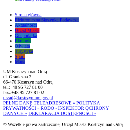
Strona główna
Elektroniczna Skrzynka Podawcza
Aktualności
Urząd Miasta
Gospodarka
Ekologia
Oświata
Turystyka
Sport
Mapa
UM Kostrzyn nad Odrą
ul. Graniczna 2
66-470 Kostrzyn nad Odrą
tel.:
+48 95 727 81 00
fax.:
+48 95 727 81 02
urzad@kostrzyn.um.gov.pl
PEŁNE DANE TELEADRESOWE »
POLITYKA
PRYWATNOŚCI »
RODO - INSPEKTOR OCHRONY
DANYCH »
DEKLARACJA DOSTĘPNOŚCI »
© Wszelkie prawa zastrzeżone, Urząd Miasta Kostrzyn nad Odrą