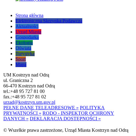
Strona główna
Elektroniczna Skrzynka Podawcza
Aktualności
Urząd Miasta
Gospodarka
Ekologia
Oświata
Turystyka
Sport
Mapa
UM Kostrzyn nad Odrą
ul. Graniczna 2
66-470 Kostrzyn nad Odrą
tel.:
+48 95 727 81 00
fax.:
+48 95 727 81 02
urzad@kostrzyn.um.gov.pl
PEŁNE DANE TELEADRESOWE »
POLITYKA
PRYWATNOŚCI »
RODO - INSPEKTOR OCHRONY
DANYCH »
DEKLARACJA DOSTĘPNOŚCI »
© Wszelkie prawa zastrzeżone, Urząd Miasta Kostrzyn nad Odrą