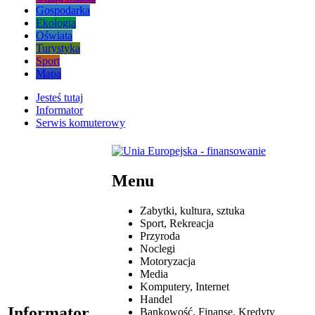
Gospodarka
Ekologia
Oświata
Turystyka
Sport
Mapa
Jesteś tutaj
Informator
Serwis komuterowy
Menu
Zabytki, kultura, sztuka
Sport, Rekreacja
Przyroda
Noclegi
Motoryzacja
Media
Komputery, Internet
Handel
Informator
Bankowość, Finanse, Kredyty